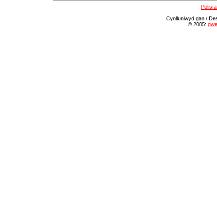
Polisïa
Cynlluniwyd gan / De
© 2005:
gwe