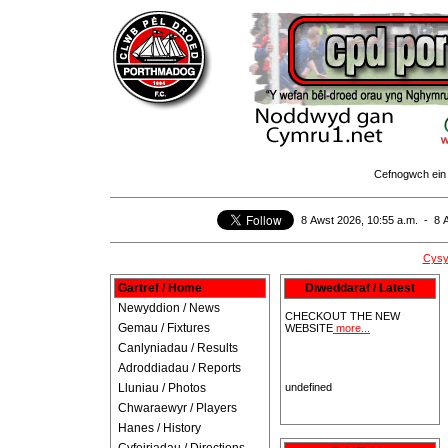
Cefnogwch ein 
8 Awst 2026, 10:55 a.m. - 8 
30/03/26
Y WEFAN NEWYDD
mwy...
Cysyl
Gartref / Home
Diweddaraf / Latest
CHECKOUT THE NEW
WEBSITE
more...
Newyddion / News
Gemau / Fixtures
Canlyniadau / Results
undefined
Adroddiadau / Reports
Lluniau / Photos
Chwaraewyr / Players
Hanes / History