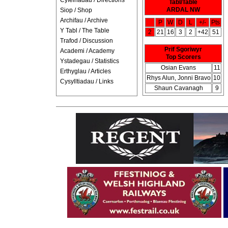
Cyfeiriadau / Directions
Tabl/Table
ARDAL NW
Siop / Shop
Archifau / Archive
P
W
D
L
+/-
Pts
Y Tabl / The Table
2
21
16
3
2
+42
51
Trafod / Discussion
Prif Sgoriwyr
Academi / Academy
Top Scorers
Ystadegau / Statistics
Osian Evans
11
Erthyglau / Articles
Rhys Alun, Jonni Bravo
10
Cysylltiadau / Links
Shaun Cavanagh
9